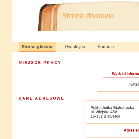
Strona główna
Dydaktyka
Badania
M I E J S C E P R A C Y
Wydział Informa
Kate
D A N E A D R E S O W E
Politechnika Białostocka
ul. Wiejska 45A
15-351 Białystok
Adres e