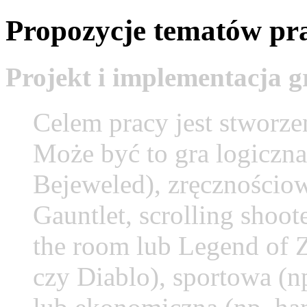
Propozycje tematów pra
Projekt i implementacja 
Celem pracy jest stworze
Może być to gra logiczna
Bejeweled), zręcznościow
Gauntlet, scrolling shoo
the room lub Legend of Z
czy Diablo), sportowa (n