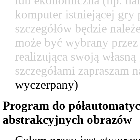
lub ekonomiczna (np. han
komputer istniejącej gry 
szczegółów będzie należ
może być wybrany przez 
realizująca swoją własną
szczegółami zapraszam na
wyczerpany)
Program do półautomatyc
abstrakcyjnych obrazów