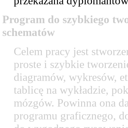
przekazana dyplomantowi
Program do szybkiego tw
schematów
Celem pracy jest stworzen
proste i szybkie tworze
diagramów, wykresów, etc
tablicę na wykładzie, pok
mózgów. Powinna ona d
programu graficznego, d