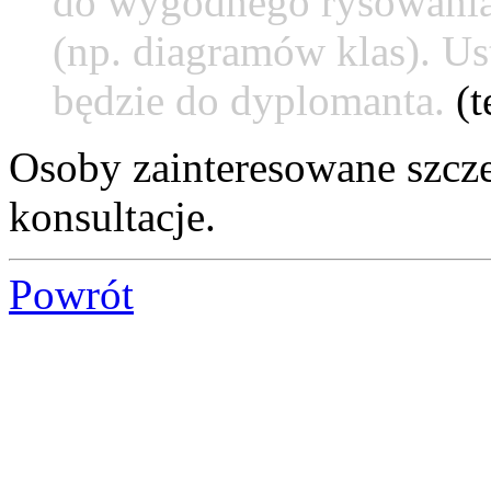
do wygodnego rysowania 
(np. diagramów klas). Us
będzie do dyplomanta.
(t
Osoby zainteresowane szcz
konsultacje.
Powrót